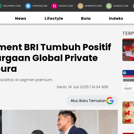
BOLATIMES.COM
HITEKNO.COM
DEWIKU.COM
MOBIMOTO.COM
GUIDEKU.COM
News
Lifestyle
Bola
Indeks
TER
ent BRI Tumbuh Positif
rgaan Global Private
pura
yalitas di segmen premium.
Senin, 14 Juli 2025 | 14:34 WIB
Atur, Baru Temukan