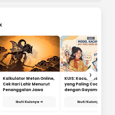
k
❯
Kalkulator Weton Online,
KUIS: Kacamata Apa
Cek Hari Lahir Menurut
yang Paling Cocok
Penanggalan Jawa
dengan Gayamu?
Ikuti Kuisnya ➔
Ikuti Kuisnya ➔