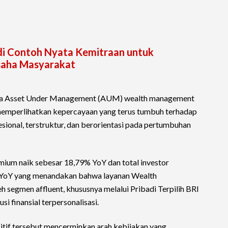
di Contoh Nyata Kemitraan untuk
aha Masyarakat
nerja Asset Under Management (AUM) wealth management
emperlihatkan kepercayaan yang terus tumbuh terhadap
esional, terstruktur, dan berorientasi pada pertumbuhan
emium naik sebesar 18,79% YoY dan total investor
% YoY yang menandakan bahwa layanan Wealth
 segmen affluent, khususnya melalui Pribadi Terpilih BRI
 finansial terpersonalisasi.
tif tersebut mencerminkan arah kebijakan yang