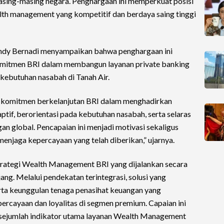
masing-masing negara. Penghargaan ini memperkuat posisi
lth management yang kompetitif dan berdaya saing tinggi
endy Bernadi menyampaikan bahwa penghargaan ini
mitmen BRI dalam membangun layanan private banking
 kebutuhan nasabah di Tanah Air.
ri komitmen berkelanjutan BRI dalam menghadirkan
if, berorientasi pada kebutuhan nasabah, serta selaras
n global. Pencapaian ini menjadi motivasi sekaligus
enjaga kepercayaan yang telah diberikan,” ujarnya.
trategi Wealth Management BRI yang dijalankan secara
ang. Melalui pendekatan terintegrasi, solusi yang
rta keunggulan tenaga penasihat keuangan yang
ercayaan dan loyalitas di segmen premium. Capaian ini
 sejumlah indikator utama layanan Wealth Management