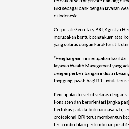
terbaik di sektor private banking di 
BRI sebagai bank dengan layanan wea
di Indonesia.
Corporate Secretary BRI, Agustya H
merupakan bentuk pengakuan atas ko
yang selaras dengan karakteristik dan
“Penghargaan ini merupakan hasil da
layanan Wealth Management yang adapt
dengan perkembangan industri keuanga
tanggung jawab bagi BRI untuk terus m
Pencapaian tersebut selaras dengan s
konsisten dan berorientasi jangka panj
berfokus pada kebutuhan nasabah, se
profesional, BRI terus membangun kep
tercermin dalam pertumbuhan positif