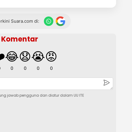
terkini Suara.com di:
Komentar
️
😂
😧
😭
😡
0
0
0
0
0
ung jawab pengguna dan diatur dalam UU ITE