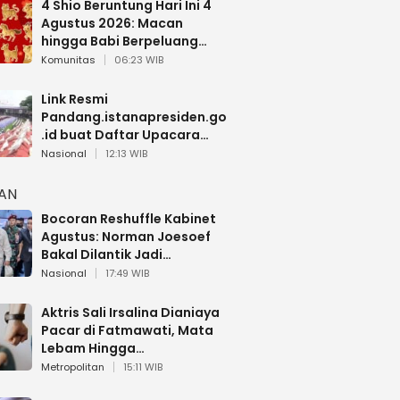
4 Shio Beruntung Hari Ini 4
Agustus 2026: Macan
hingga Babi Berpeluang
Dapat Kabar Baik
Komunitas
06:23 WIB
Link Resmi
Pandang.istanapresiden.go
.id buat Daftar Upacara
Bendera HUT RI di Istana
Nasional
12:13 WIB
Negara
HAN
Bocoran Reshuffle Kabinet
Agustus: Norman Joesoef
Bakal Dilantik Jadi
Wamenhan RI
Nasional
17:49 WIB
Aktris Sali Irsalina Dianiaya
Pacar di Fatmawati, Mata
Lebam Hingga
Diselamatkan Polantas
Metropolitan
15:11 WIB