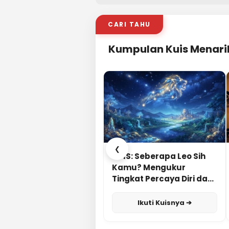
CARI TAHU
Kumpulan Kuis Menari
❮
KUIS: Seberapa Leo Sih
Kamu? Mengukur
Tingkat Percaya Diri dan
Karisma
Ikuti Kuisnya ➔