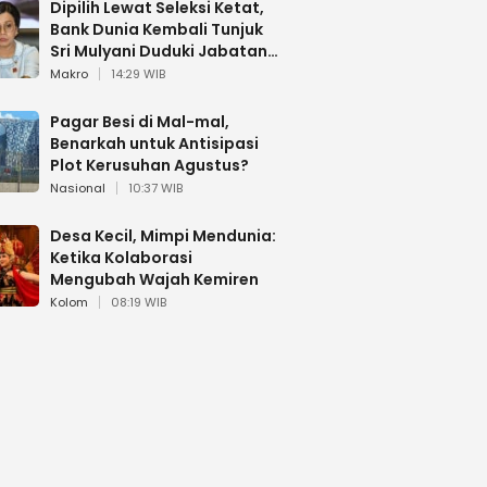
Dipilih Lewat Seleksi Ketat,
Bank Dunia Kembali Tunjuk
Sri Mulyani Duduki Jabatan
Strategis
Makro
14:29 WIB
Pagar Besi di Mal-mal,
Benarkah untuk Antisipasi
Plot Kerusuhan Agustus?
Nasional
10:37 WIB
Desa Kecil, Mimpi Mendunia:
Ketika Kolaborasi
Mengubah Wajah Kemiren
Kolom
08:19 WIB