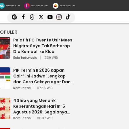
HIMEDIK.COM
IKLANDISINI.COM
SERBADA.COM
POPULER
Pelatih FC Twente Usir Mees
Hilgers: Saya Tak Berharap
Dia Kembali ke Klub!
Bola Indonesia
17:39 WIB
PIP Termin II 2026 Kapan
Cair? Ini Jadwal Lengkap
dan Cara Ceknya agar Dana
Tidak Hangus!
Komunitas
07:36 WIB
4 Shio yang Menarik
Keberuntungan Hari Ini 5
Agustus 2026: Segalanya
Berjalan Lancar
Komunitas
06:37 WIB