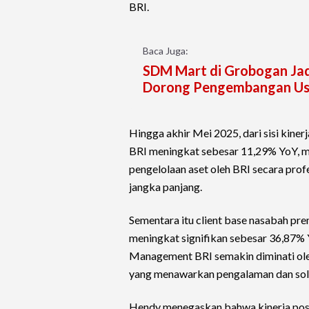
BRI.
Baca Juga:
SDM Mart di Grobogan Ja
Dorong Pengembangan Us
Hingga akhir Mei 2025, dari sisi ki
BRI meningkat sebesar 11,29% YoY, m
pengelolaan aset oleh BRI secara prof
jangka panjang.
Sementara itu client base nasabah pr
meningkat signifikan sebesar 36,87
Management BRI semakin diminati oleh
yang menawarkan pengalaman dan solusi
Hendy menegaskan bahwa kinerja posi