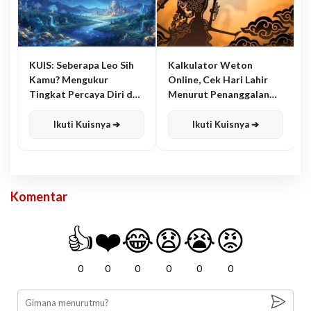
KUIS: Seberapa Leo Sih
Kalkulator Weton
Kamu? Mengukur
Online, Cek Hari Lahir
Tingkat Percaya Diri dan
Menurut Penanggalan
Karisma
Jawa
Ikuti Kuisnya ➔
Ikuti Kuisnya ➔
Komentar
👍
❤️
😂
😧
😭
😡
0
0
0
0
0
0