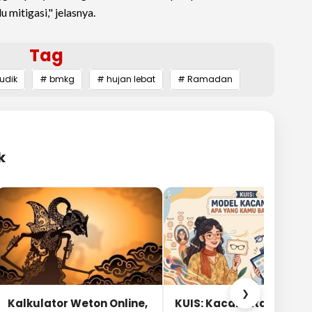
mitigasi," jelasnya.
Tag
udik
# bmkg
# hujan lebat
# Ramadan
k
❯
Kalkulator Weton Online,
KUIS: Kacamata Apa