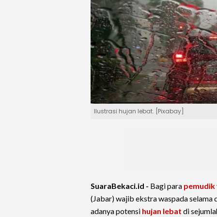
Ilustrasi hujan lebat. [Pixabay]
SuaraBekaci.id -
Bagi para
pemudik
(Jabar) wajib ekstra waspada selama d
adanya potensi
hujan lebat
di sejumlah