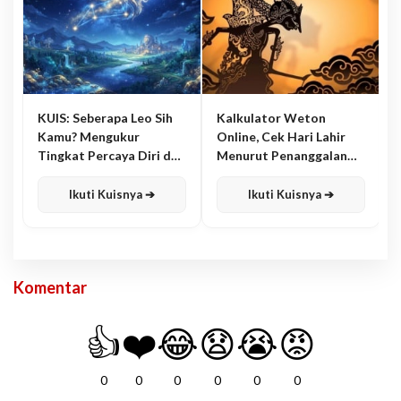
KUIS: Seberapa Leo Sih
Kalkulator Weton
Kamu? Mengukur
Online, Cek Hari Lahir
Tingkat Percaya Diri dan
Menurut Penanggalan
Karisma
Jawa
Ikuti Kuisnya ➔
Ikuti Kuisnya ➔
Komentar
👍
❤️
😂
😧
😭
😡
0
0
0
0
0
0