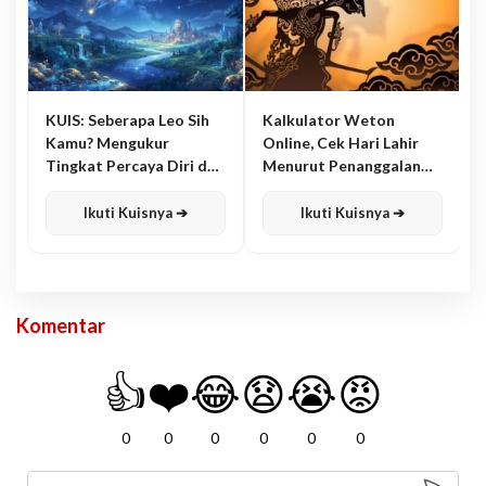
KUIS: Seberapa Leo Sih
Kalkulator Weton
Kamu? Mengukur
Online, Cek Hari Lahir
Tingkat Percaya Diri dan
Menurut Penanggalan
Karisma
Jawa
Ikuti Kuisnya ➔
Ikuti Kuisnya ➔
Komentar
👍
❤️
😂
😧
😭
😡
0
0
0
0
0
0